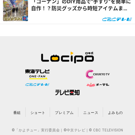
「コーナン」のDIY用品で“手すり”を簡単に
自作！？防災グッズから時短アイテムま
で、 人気のDIYアイテムを徹底紹介！『チ
ャント！』
番組
ショート
プレミアム
ニュース
よみもの
©「かよチュー」実行委員会｜©中京テレビ｜© CBC TELEVISION