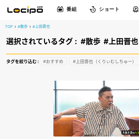
番組
ショート
TOP
#散歩
#上田晋也
選択されているタグ :
#散歩
#上田晋也
タグを絞り込む :
#おすすめ
#上田晋也（くりぃむしちゅー）