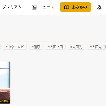
プレミアム
ニュース
よみもの
#中京テレビ
#健康
#太田上田
#太田光
#太田光（