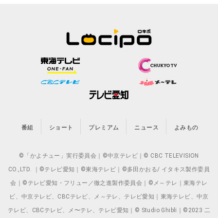
番組
ショート
プレミアム
ニュース
よみもの
©「かよチュー」実行委員会｜©中京テレビ｜© CBC TELEVISION
CO.,LTD. ｜©テレビ愛知｜©東海テレビ｜©多田かおる/ イタキス製作委員
会｜©テレビ愛知・フリュー／徹之進製作委員会｜©メ～テレ｜東海テレ
ビ、中京テレビ、CBCテレビ、メ～テレ、テレビ愛知｜東海テレビ、中京
テレビ、CBCテレビ、メ〜テレ、テレビ愛知｜© Studio Ghibli｜©2023 二