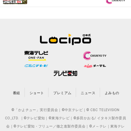
店」食べ放題お惣菜『PS純金（ゴール
ド）』
番組
ショート
プレミアム
ニュース
よみもの
©「かよチュー」実行委員会｜©中京テレビ｜© CBC TELEVISION
CO.,LTD. ｜©テレビ愛知｜©東海テレビ｜©多田かおる/ イタキス製作委員
会｜©テレビ愛知・フリュー／徹之進製作委員会｜©メ～テレ｜東海テレ