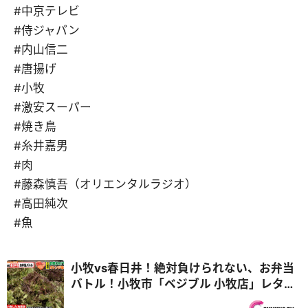
#中京テレビ
#侍ジャパン
#内山信二
#唐揚げ
#小牧
#激安スーパー
#焼き鳥
#糸井嘉男
#肉
#藤森慎吾（オリエンタルラジオ）
#高田純次
#魚
小牧vs春日井！絶対負けられない、お弁当
バトル！小牧市「ベジブル 小牧店」レタス
0円＆春日井市「お好み焼き どりーむ 本