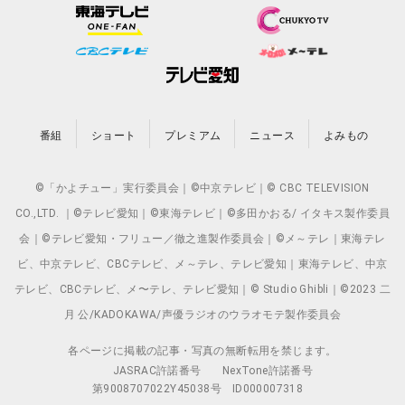
番組
ショート
プレミアム
ニュース
よみもの
©「かよチュー」実行委員会｜©中京テレビ｜© CBC TELEVISION
CO.,LTD. ｜©テレビ愛知｜©東海テレビ｜©多田かおる/ イタキス製作委員
会｜©テレビ愛知・フリュー／徹之進製作委員会｜©メ～テレ｜東海テレ
ビ、中京テレビ、CBCテレビ、メ～テレ、テレビ愛知｜東海テレビ、中京
テレビ、CBCテレビ、メ〜テレ、テレビ愛知｜© Studio Ghibli｜©2023 二
月 公/KADOKAWA/声優ラジオのウラオモテ製作委員会
各ページに掲載の記事・写真の無断転用を禁じます。
JASRAC許諾番号
NexTone許諾番号
第9008707022Y45038号
ID000007318