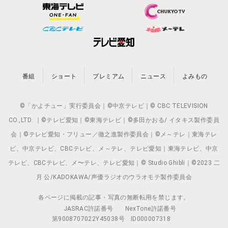
番組
ショート
プレミアム
ニュース
よみもの
©「かよチュー」実行委員会｜©中京テレビ｜© CBC TELEVISION
CO.,LTD. ｜©テレビ愛知｜©東海テレビ｜©多田かおる/ イタキス製作委員
会｜©テレビ愛知・フリュー／徹之進製作委員会｜©メ～テレ｜東海テレ
ビ、中京テレビ、CBCテレビ、メ～テレ、テレビ愛知｜東海テレビ、中京
テレビ、CBCテレビ、メ〜テレ、テレビ愛知｜© Studio Ghibli｜©2023 二
月 公/KADOKAWA/声優ラジオのウラオモテ製作委員会
各ページに掲載の記事・写真の無断転用を禁じます。
JASRAC許諾番号
NexTone許諾番号
第9008707022Y45038号
ID000007318