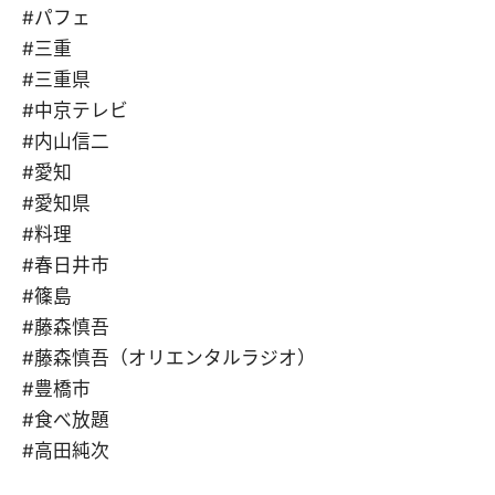
#パフェ
#三重
#三重県
#中京テレビ
#内山信二
#愛知
#愛知県
#料理
#春日井市
#篠島
#藤森慎吾
#藤森慎吾（オリエンタルラジオ）
#豊橋市
#食べ放題
#高田純次