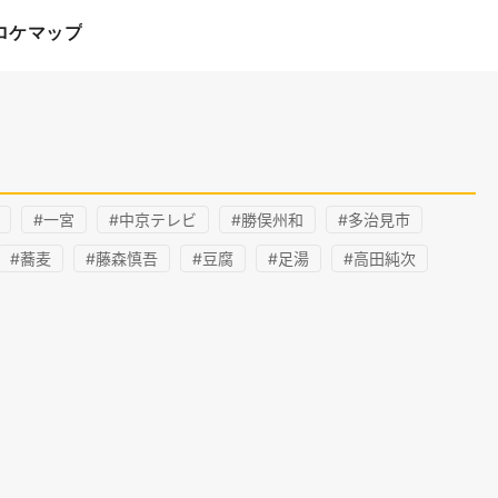
ロケマップ
#一宮
#中京テレビ
#勝俣州和
#多治見市
#蕎麦
#藤森慎吾
#豆腐
#足湯
#高田純次