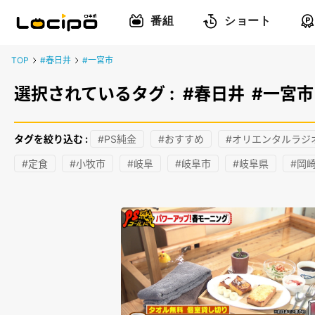
番組
ショート
TOP
#春日井
#一宮市
選択されているタグ :
#春日井
#一宮市
タグを絞り込む :
#PS純金
#おすすめ
#オリエンタルラジ
#定食
#小牧市
#岐阜
#岐阜市
#岐阜県
#岡