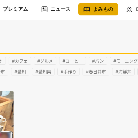
プレミアム
ニュース
よみもの
オ
#カフェ
#グルメ
#コーヒー
#パン
#モーニング
崎市
#愛知
#愛知県
#手作り
#春日井市
#海鮮丼