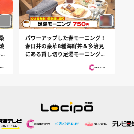
桑
パワーアップした春モーニング！
焼
春日井の豪華8種海鮮丼＆多治見
ル
にある貸し切り足湯モーニング
『PS純金（...