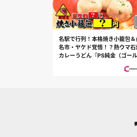
名駅で行列！本格焼き小籠包＆
名市・ヤケド覚悟！？熱ウマ石
カレーうどん『PS純金（ゴー
ド）』