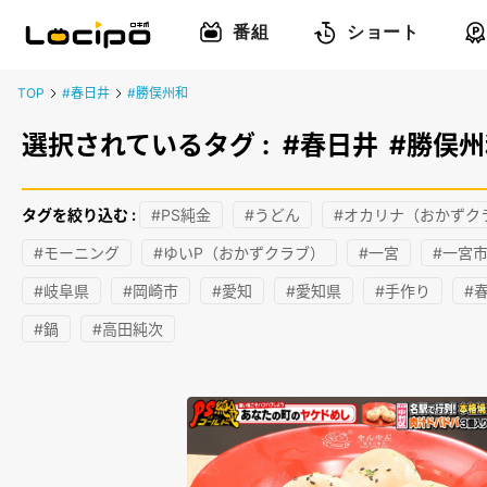
番組
ショート
TOP
#春日井
#勝俣州和
選択されているタグ :
#春日井
#勝俣州
タグを絞り込む :
#PS純金
#うどん
#オカリナ（おかずク
#モーニング
#ゆいP（おかずクラブ）
#一宮
#一宮
#岐阜県
#岡崎市
#愛知
#愛知県
#手作り
#
#鍋
#高田純次