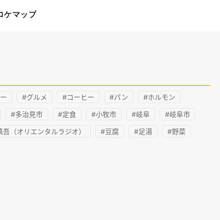
ロケマップ
レー
#グルメ
#コーヒー
#パン
#ホルモン
#多治見市
#定食
#小牧市
#岐阜
#岐阜市
慎吾（オリエンタルラジオ）
#豆腐
#足湯
#野菜