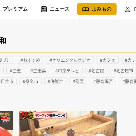
プレミアム
ニュース
よみもの
和
ラブ）
#おすすめ
#オリエンタルラジオ
#カフェ
#カ
市
#三重
#三重県
#中京テレビ
#名古屋
#名古屋市
春日井市
#桑名市
#海鮮丼
#蕎麦
#藤森慎吾
#藤森