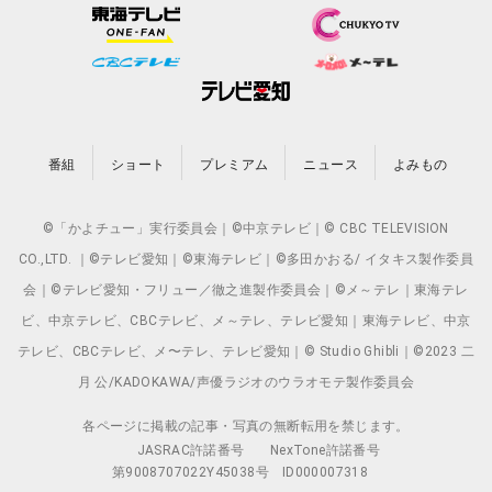
番組
ショート
プレミアム
ニュース
よみもの
©「かよチュー」実行委員会｜©中京テレビ｜© CBC TELEVISION
CO.,LTD. ｜©テレビ愛知｜©東海テレビ｜©多田かおる/ イタキス製作委員
会｜©テレビ愛知・フリュー／徹之進製作委員会｜©メ～テレ｜東海テレ
ビ、中京テレビ、CBCテレビ、メ～テレ、テレビ愛知｜東海テレビ、中京
テレビ、CBCテレビ、メ〜テレ、テレビ愛知｜© Studio Ghibli｜©2023 二
月 公/KADOKAWA/声優ラジオのウラオモテ製作委員会
各ページに掲載の記事・写真の無断転用を禁じます。
JASRAC許諾番号
NexTone許諾番号
第9008707022Y45038号
ID000007318