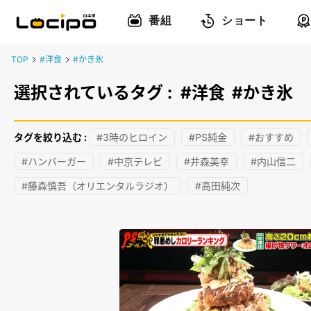
番組
ショート
TOP
#洋食
#かき氷
選択されているタグ :
#洋食
#かき氷
タグを絞り込む :
#3時のヒロイン
#PS純金
#おすすめ
#ハンバーガー
#中京テレビ
#井森美幸
#内山信二
#藤森慎吾（オリエンタルラジオ）
#高田純次