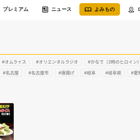
プレミアム
ニュース
よみもの
#オムライス
#オリエンタルラジオ
#かなで（3時のヒロイン
#名古屋
#名古屋市
#唐揚げ
#岐阜
#岐阜県
#愛