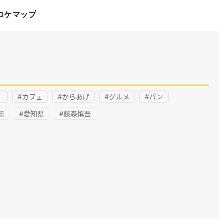
ロケマップ
）
#カフェ
#からあげ
#グルメ
#パン
知
#愛知県
#藤森慎吾