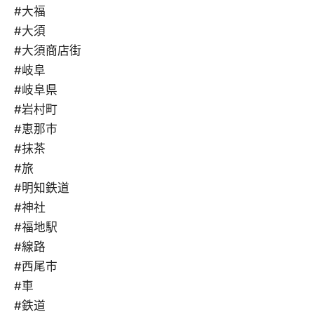
#大福
#大須
#大須商店街
#岐阜
#岐阜県
#岩村町
#恵那市
#抹茶
#旅
#明知鉄道
#神社
#福地駅
#線路
#西尾市
#車
#鉄道