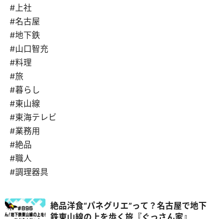
#上社
#名古屋
#地下鉄
#山口智充
#料理
#旅
#暮らし
#東山線
#東海テレビ
#業務用
#絶品
#職人
#調理器具
絶品洋食“パネグリエ”って？名古屋で地下
鉄東山線の上を歩く旅『ぐっさん家』