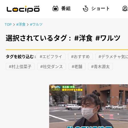
番組
ショート
TOP
#洋食
#ワルツ
選択されているタグ :
#洋食
#ワルツ
タグを絞り込む :
#エビフライ
#おすすめ
#デラメチャ気
#村上佳菜子
#社交ダンス
#老舗
#青木源太