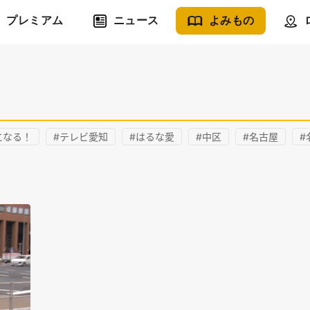
プレミアム
ニュース
よみもの
になる！
#テレビ愛知
#はるな愛
#中区
#名古屋
#