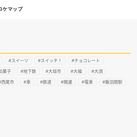
ロケマップ
#スイーツ
#スイッチ！
#チョコレート
和菓子
#地下鉄
#大垣市
#大福
#大須
#西尾市
#車
#鉄道
#開運
#電車
#飯羽間駅