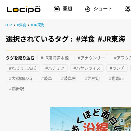
番組
ショート
TOP
#洋食
#JR東海
選択されているタグ :
#洋食
#JR東海
タグを絞り込む :
#JR東海道本線
#アナウンサー
#アフタ
#ねじりまんぽ
#ハチミツ
#ハヤシライス
#ランチ
#大須商店街
#岐阜
#岐阜県
#岩村町
#恵那市
#鶴舞駅