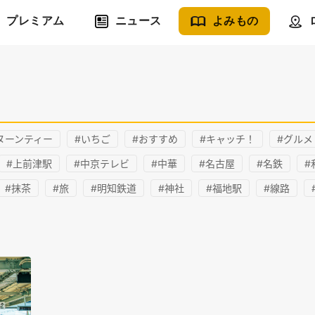
プレミアム
ニュース
よみもの
ヌーンティー
#いちご
#おすすめ
#キャッチ！
#グルメ
#上前津駅
#中京テレビ
#中華
#名古屋
#名鉄
#
#抹茶
#旅
#明知鉄道
#神社
#福地駅
#線路