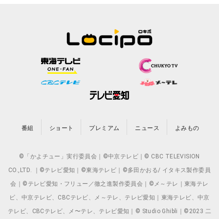
番組
ショート
プレミアム
ニュース
よみもの
©「かよチュー」実行委員会｜©中京テレビ｜© CBC TELEVISION
CO.,LTD. ｜©テレビ愛知｜©東海テレビ｜©多田かおる/ イタキス製作委員
会｜©テレビ愛知・フリュー／徹之進製作委員会｜©メ～テレ｜東海テレ
ビ、中京テレビ、CBCテレビ、メ～テレ、テレビ愛知｜東海テレビ、中京
テレビ、CBCテレビ、メ〜テレ、テレビ愛知｜© Studio Ghibli｜©2023 二