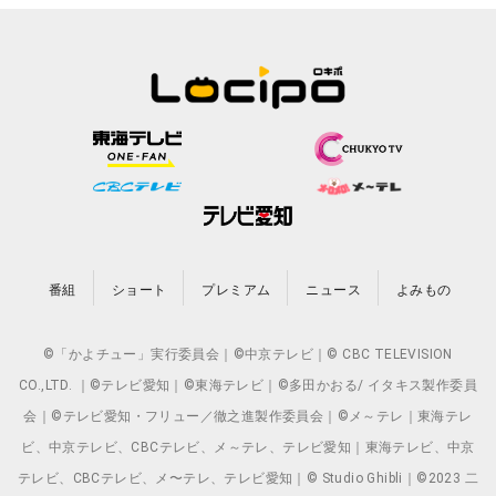
番組
ショート
プレミアム
ニュース
よみもの
©「かよチュー」実行委員会｜©中京テレビ｜© CBC TELEVISION
CO.,LTD. ｜©テレビ愛知｜©東海テレビ｜©多田かおる/ イタキス製作委員
会｜©テレビ愛知・フリュー／徹之進製作委員会｜©メ～テレ｜東海テレ
ビ、中京テレビ、CBCテレビ、メ～テレ、テレビ愛知｜東海テレビ、中京
テレビ、CBCテレビ、メ〜テレ、テレビ愛知｜© Studio Ghibli｜©2023 二