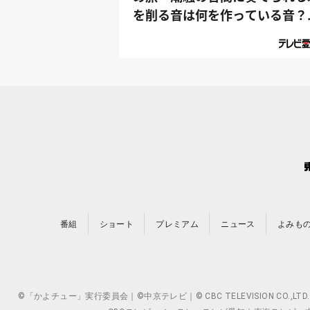
を削る音は何を作っている音？
『乃木坂4...
番組
ショート
プレミアム
ニュース
よみも
©「かよチュー」実行委員会｜©中京テレビ｜© CBC TELEVISION 