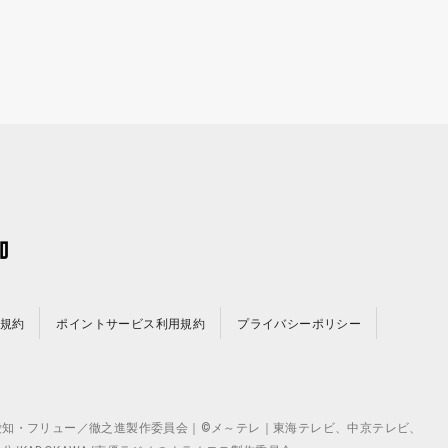
規約
ポイントサービス利用規約
プライバシーポリシー
©テレビ愛知・フリュー／徹之進製作委員会｜©メ～テレ｜東海テレビ、中京テレビ、