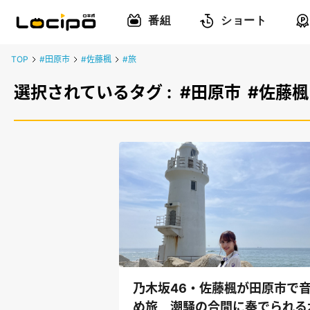
番組
ショート
TOP
#田原市
#佐藤楓
#旅
選択されているタグ :
#田原市
#佐藤楓
乃木坂46・佐藤楓が田原市で
め旅 潮騒の合間に奏でられる