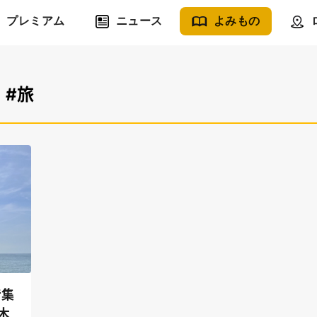
プレミアム
ニュース
よみもの
#旅
音集
木