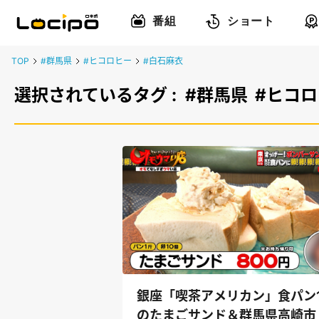
番組
ショート
TOP
#群馬県
#ヒコロヒー
#白石麻衣
選択されているタグ :
#群馬県
#ヒコ
銀座「喫茶アメリカン」食パン
のたまごサンド＆群馬県高崎市