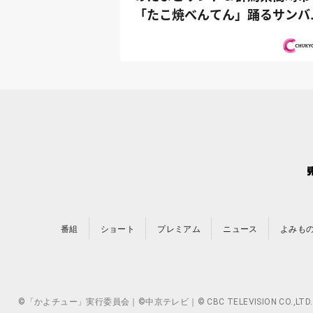
「たこ焼べんてん」踊るサンバ
主！『オ...
番組
ショート
プレミアム
ニュース
よみも
©「かよチュー」実行委員会｜©中京テレビ｜© CBC TELEVISION 