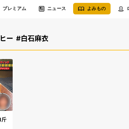
プレミアム
ニュース
よみもの
ロヒー
#白石麻衣
1斤