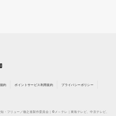
規約
ポイントサービス利用規約
プライバシーポリシー
©テレビ愛知・フリュー／徹之進製作委員会｜©メ～テレ｜東海テレビ、中京テレビ、