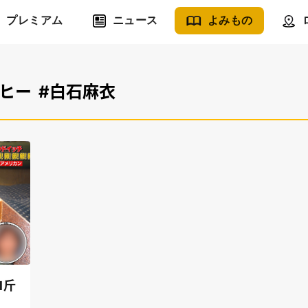
プレミアム
ニュース
よみもの
ロヒー
#白石麻衣
1斤