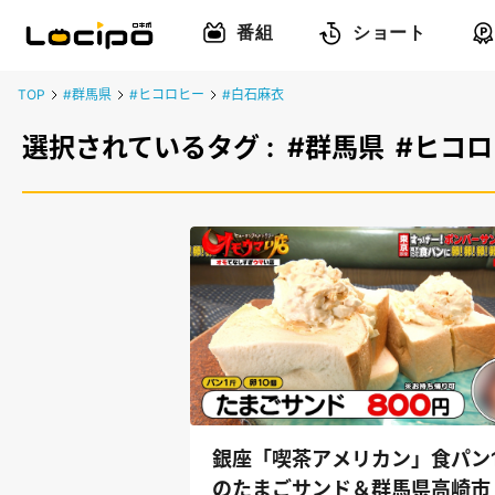
番組
ショート
TOP
#群馬県
#ヒコロヒー
#白石麻衣
選択されているタグ :
#群馬県
#ヒコ
銀座「喫茶アメリカン」食パン
のたまごサンド＆群馬県高崎市