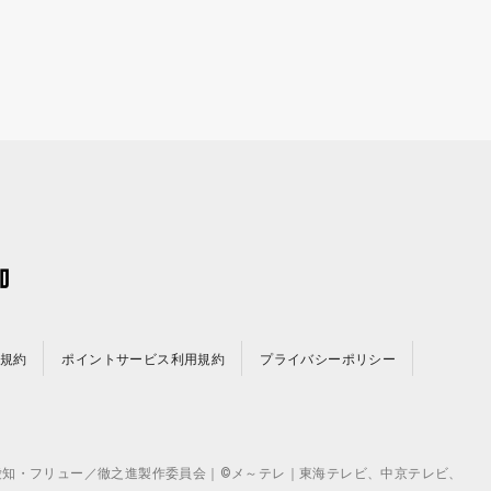
規約
ポイントサービス利用規約
プライバシーポリシー
©テレビ愛知・フリュー／徹之進製作委員会｜©メ～テレ｜東海テレビ、中京テレビ、