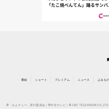
「たこ焼べんてん」踊るサンバ
主！『オ...
番組
ショート
プレミアム
ニュース
よみも
©「かよチュー」実行委員会｜©中京テレビ｜© CBC TELEVISION 