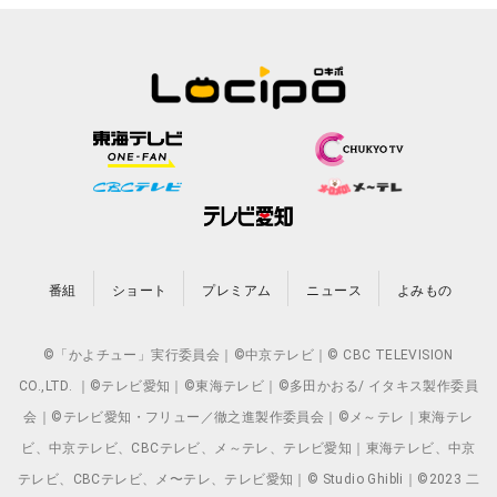
番組
ショート
プレミアム
ニュース
よみもの
©「かよチュー」実行委員会｜©中京テレビ｜© CBC TELEVISION
CO.,LTD. ｜©テレビ愛知｜©東海テレビ｜©多田かおる/ イタキス製作委員
会｜©テレビ愛知・フリュー／徹之進製作委員会｜©メ～テレ｜東海テレ
ビ、中京テレビ、CBCテレビ、メ～テレ、テレビ愛知｜東海テレビ、中京
テレビ、CBCテレビ、メ〜テレ、テレビ愛知｜© Studio Ghibli｜©2023 二