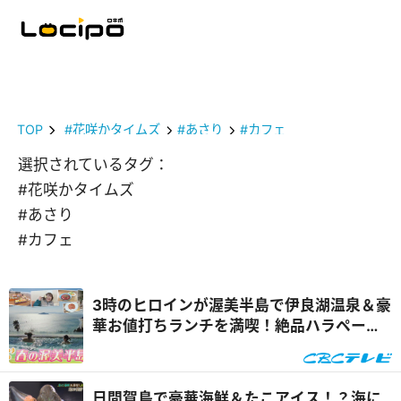
TOP
#花咲かタイムズ
#あさり
#カフェ
選択されているタグ：
#花咲かタイムズ
#あさり
#カフェ
3時のヒロインが渥美半島で伊良湖温泉＆豪
華お値打ちランチを満喫！絶品ハラペーニ
ョグルメ＆新しい産直市場も『花咲かタイ
ムズ』
日間賀島で豪華海鮮＆たこアイス！？海に