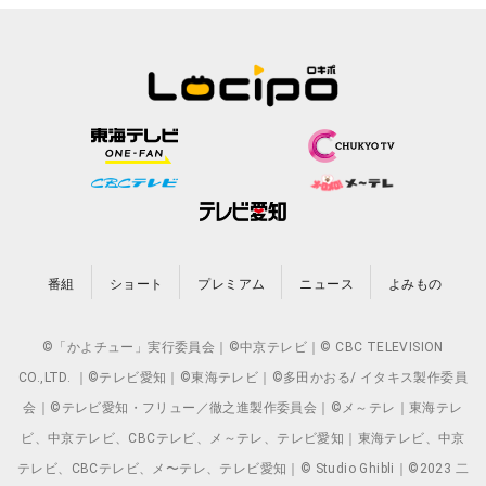
番組
ショート
プレミアム
ニュース
よみもの
©「かよチュー」実行委員会｜©中京テレビ｜© CBC TELEVISION
CO.,LTD. ｜©テレビ愛知｜©東海テレビ｜©多田かおる/ イタキス製作委員
会｜©テレビ愛知・フリュー／徹之進製作委員会｜©メ～テレ｜東海テレ
ビ、中京テレビ、CBCテレビ、メ～テレ、テレビ愛知｜東海テレビ、中京
テレビ、CBCテレビ、メ〜テレ、テレビ愛知｜© Studio Ghibli｜©2023 二