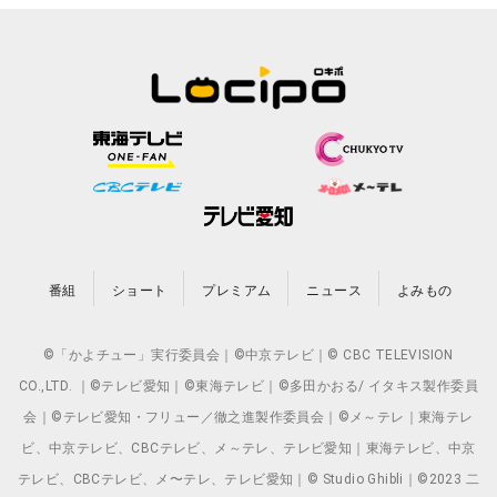
番組
ショート
プレミアム
ニュース
よみもの
©「かよチュー」実行委員会｜©中京テレビ｜© CBC TELEVISION
CO.,LTD. ｜©テレビ愛知｜©東海テレビ｜©多田かおる/ イタキス製作委員
会｜©テレビ愛知・フリュー／徹之進製作委員会｜©メ～テレ｜東海テレ
ビ、中京テレビ、CBCテレビ、メ～テレ、テレビ愛知｜東海テレビ、中京
テレビ、CBCテレビ、メ〜テレ、テレビ愛知｜© Studio Ghibli｜©2023 二