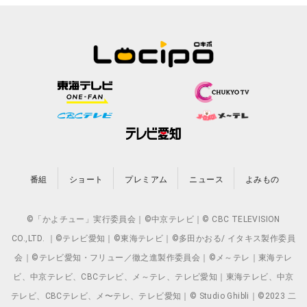
番組
ショート
プレミアム
ニュース
よみもの
©「かよチュー」実行委員会｜©中京テレビ｜© CBC TELEVISION
CO.,LTD. ｜©テレビ愛知｜©東海テレビ｜©多田かおる/ イタキス製作委員
会｜©テレビ愛知・フリュー／徹之進製作委員会｜©メ～テレ｜東海テレ
ビ、中京テレビ、CBCテレビ、メ～テレ、テレビ愛知｜東海テレビ、中京
テレビ、CBCテレビ、メ〜テレ、テレビ愛知｜© Studio Ghibli｜©2023 二