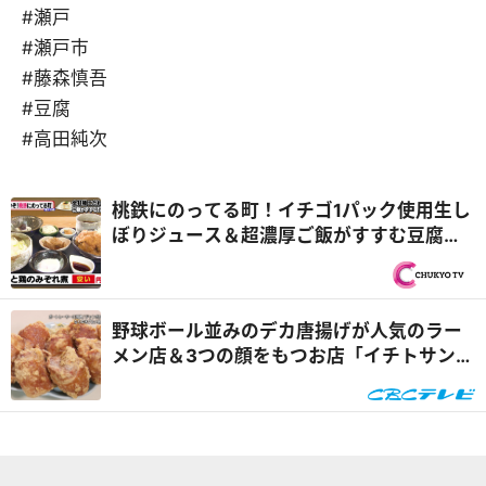
#瀬戸
#瀬戸市
#藤森慎吾
#豆腐
#高田純次
桃鉄にのってる町！イチゴ1パック使用生し
ぼりジュース＆超濃厚ご飯がすすむ豆腐丼
ランチ『PS純金（ゴールド）』
野球ボール並みのデカ唐揚げが人気のラー
メン店＆3つの顔をもつお店「イチトサンブ
ンノイチ」愛知・幸田町なりゆきグルメ旅
『なりゆきアフロ』