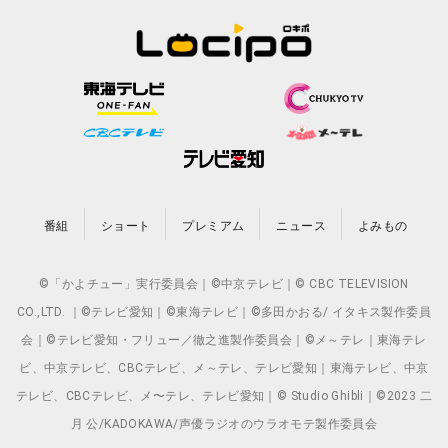
番組
ショート
プレミアム
ニュース
よみもの
©「かよチュー」実行委員会｜©中京テレビ｜© CBC TELEVISION
CO.,LTD. ｜©テレビ愛知｜©東海テレビ｜©多田かおる/ イタキス製作委員
会｜©テレビ愛知・フリュー／徹之進製作委員会｜©メ～テレ｜東海テレ
ビ、中京テレビ、CBCテレビ、メ～テレ、テレビ愛知｜東海テレビ、中京
テレビ、CBCテレビ、メ〜テレ、テレビ愛知｜© Studio Ghibli｜©2023 二
月 公/KADOKAWA/声優ラジオのウラオモテ製作委員会