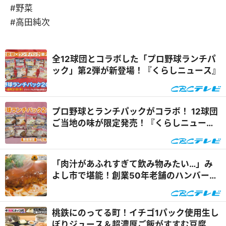
#野菜
#高田純次
全12球団とコラボした「プロ野球ランチパ
ック」第2弾が新登場！『くらしニュース』
プロ野球とランチパックがコラボ！ 12球団
ご当地の味が限定発売！『くらしニュー
ス』
「肉汁があふれすぎて飲み物みたい…」み
よし市で堪能！創業50年老舗のハンバーグ
に、若き大将が握る絶品お寿司『なりゆき
アフロ』
桃鉄にのってる町！イチゴ1パック使用生し
ぼりジュース＆超濃厚ご飯がすすむ豆腐丼