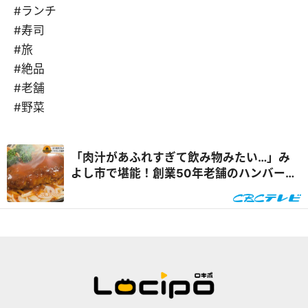
#ランチ
#寿司
#旅
#絶品
#老舗
#野菜
「肉汁があふれすぎて飲み物みたい…」み
よし市で堪能！創業50年老舗のハンバーグ
に、若き大将が握る絶品お寿司『なりゆき
アフロ』