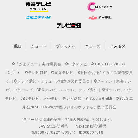
番組
ショート
プレミアム
ニュース
よみもの
©「かよチュー」実行委員会｜©中京テレビ｜© CBC TELEVISION
CO.,LTD. ｜©テレビ愛知｜©東海テレビ｜©多田かおる/ イタキス製作委員
会｜©テレビ愛知・フリュー／徹之進製作委員会｜©メ～テレ｜東海テレ
ビ、中京テレビ、CBCテレビ、メ～テレ、テレビ愛知｜東海テレビ、中京
テレビ、CBCテレビ、メ〜テレ、テレビ愛知｜© Studio Ghibli｜©2023 二
月 公/KADOKAWA/声優ラジオのウラオモテ製作委員会
各ページに掲載の記事・写真の無断転用を禁じます。
JASRAC許諾番号
NexTone許諾番号
第9008707022Y45038号
ID000007318