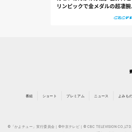
リンピックで金メダルの超凄腕
ェフ考...
番組
ショート
プレミアム
ニュース
よみも
©「かよチュー」実行委員会｜©中京テレビ｜© CBC TELEVISION 