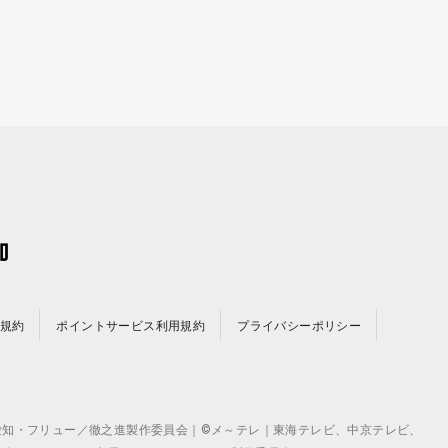
規約
ポイントサービス利用規約
プライバシーポリシー
©テレビ愛知・フリュー／徹之進製作委員会｜©メ～テレ｜東海テレビ、中京テレビ、