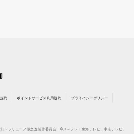
規約
ポイントサービス利用規約
プライバシーポリシー
©テレビ愛知・フリュー／徹之進製作委員会｜©メ～テレ｜東海テレビ、中京テレビ、