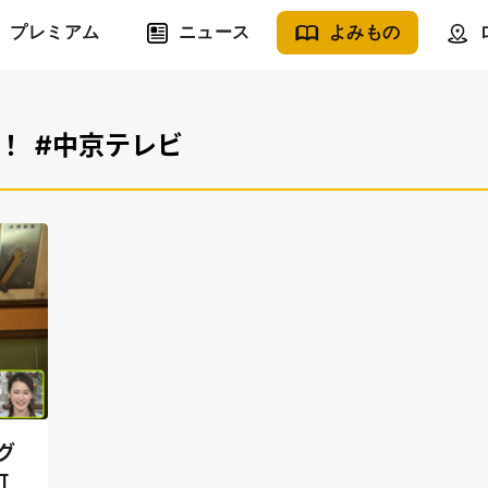
プレミアム
ニュース
よみもの
！
#中京テレビ
グ
町