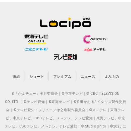
番組
ショート
プレミアム
ニュース
よみもの
©「かよチュー」実行委員会｜©中京テレビ｜© CBC TELEVISION
CO.,LTD. ｜©テレビ愛知｜©東海テレビ｜©多田かおる/ イタキス製作委員
会｜©テレビ愛知・フリュー／徹之進製作委員会｜©メ～テレ｜東海テレ
ビ、中京テレビ、CBCテレビ、メ～テレ、テレビ愛知｜東海テレビ、中京
テレビ、CBCテレビ、メ〜テレ、テレビ愛知｜© Studio Ghibli｜©2023 二