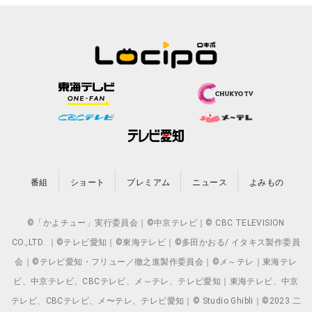
番組
ショート
プレミアム
ニュース
よみもの
©「かよチュー」実行委員会｜©中京テレビ｜© CBC TELEVISION
CO.,LTD. ｜©テレビ愛知｜©東海テレビ｜©多田かおる/ イタキス製作委員
会｜©テレビ愛知・フリュー／徹之進製作委員会｜©メ～テレ｜東海テレ
ビ、中京テレビ、CBCテレビ、メ～テレ、テレビ愛知｜東海テレビ、中京
テレビ、CBCテレビ、メ〜テレ、テレビ愛知｜© Studio Ghibli｜©2023 二