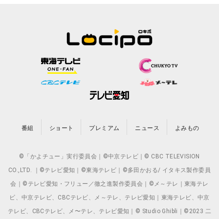
番組
ショート
プレミアム
ニュース
よみもの
©「かよチュー」実行委員会｜©中京テレビ｜© CBC TELEVISION
CO.,LTD. ｜©テレビ愛知｜©東海テレビ｜©多田かおる/ イタキス製作委員
会｜©テレビ愛知・フリュー／徹之進製作委員会｜©メ～テレ｜東海テレ
ビ、中京テレビ、CBCテレビ、メ～テレ、テレビ愛知｜東海テレビ、中京
テレビ、CBCテレビ、メ〜テレ、テレビ愛知｜© Studio Ghibli｜©2023 二