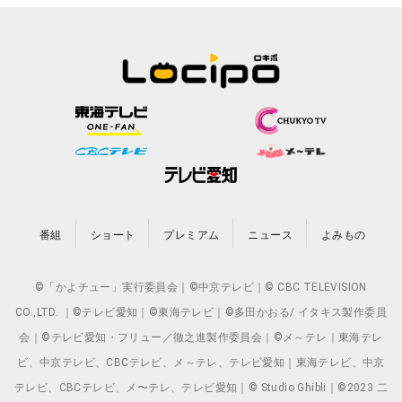
番組
ショート
プレミアム
ニュース
よみもの
©「かよチュー」実行委員会｜©中京テレビ｜© CBC TELEVISION
CO.,LTD. ｜©テレビ愛知｜©東海テレビ｜©多田かおる/ イタキス製作委員
会｜©テレビ愛知・フリュー／徹之進製作委員会｜©メ～テレ｜東海テレ
ビ、中京テレビ、CBCテレビ、メ～テレ、テレビ愛知｜東海テレビ、中京
テレビ、CBCテレビ、メ〜テレ、テレビ愛知｜© Studio Ghibli｜©2023 二