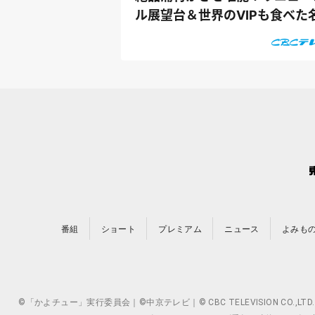
ル展望台＆世界のVIPも食べた
物マドレ...
番組
ショート
プレミアム
ニュース
よみも
©「かよチュー」実行委員会｜©中京テレビ｜© CBC TELEVISION 