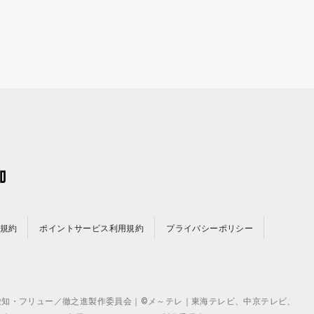
規約
ポイントサービス利用規約
プライバシーポリシー
©テレビ愛知・フリュー／徹之進製作委員会｜©メ～テレ｜東海テレビ、中京テレビ、