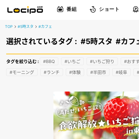
番組
ショート
TOP
#5時スタ
#カフェ
選択されているタグ :
#5時スタ
#カフ
タグを絞り込む :
#BBQ
#いちご
#いちご狩り
#おす
#モーニング
#ランチ
#体験
#半田市
#岐阜