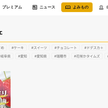
プレミアム
ニュース
よみもの
ェ
すめ
#ケーキ
#スイーツ
#チョコレート
#ドデスカ＋
#岐阜県
#愛知
#愛知県
#瑞穂市
#花咲かタイムズ