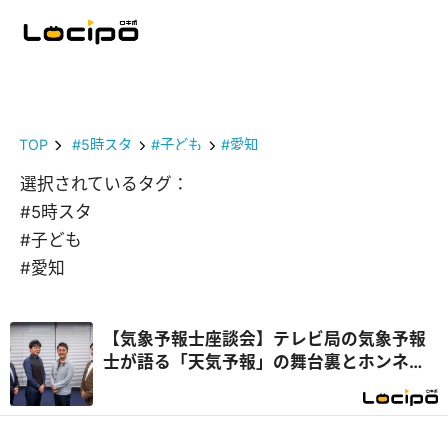
TOP
#5時スタ
#子ども
#愛知
選択されているタグ：
#5時スタ
#子ども
#愛知
【気象予報士座談会】テレビ局の気象予報
士が語る「天気予報」の舞台裏とホンネ座
談会！ 個性が光る“予報ではない解説”に
注目