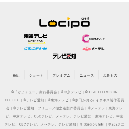
番組
ショート
プレミアム
ニュース
よみもの
©「かよチュー」実行委員会｜©中京テレビ｜© CBC TELEVISION
CO.,LTD. ｜©テレビ愛知｜©東海テレビ｜©多田かおる/ イタキス製作委員
会｜©テレビ愛知・フリュー／徹之進製作委員会｜©メ～テレ｜東海テレ
ビ、中京テレビ、CBCテレビ、メ～テレ、テレビ愛知｜東海テレビ、中京
テレビ、CBCテレビ、メ〜テレ、テレビ愛知｜© Studio Ghibli｜©2023 二