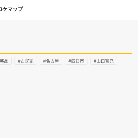
ロケマップ
工芸品
#古民家
#名古屋
#四日市
#山口智充