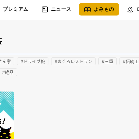
プレミアム
ニュース
よみもの
茶
さん家
#ドライブ旅
#まぐろレストラン
#三重
#伝統
#絶品