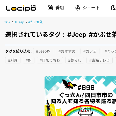
番組
ショート
TOP
#Jeep
#かぶせ茶
選択されているタグ :
#Jeep
#かぶせ
タグを絞り込む :
#Jeep旅
#おすすめ
#カフェ
#ぐっ
#料理
#旅
#日永うちわ
#暮らし
#東海テレビ