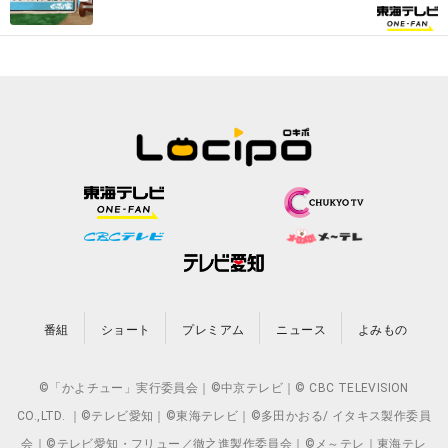
番組
ショート
プレミアム
ニュース
よみもの
©「かよチュー」実行委員会｜©中京テレビ｜© CBC TELEVISION
CO.,LTD. ｜©テレビ愛知｜©東海テレビ｜©多田かおる/ イタキス製作委員
会｜©テレビ愛知・フリュー／徹之進製作委員会｜©メ～テレ｜東海テレ