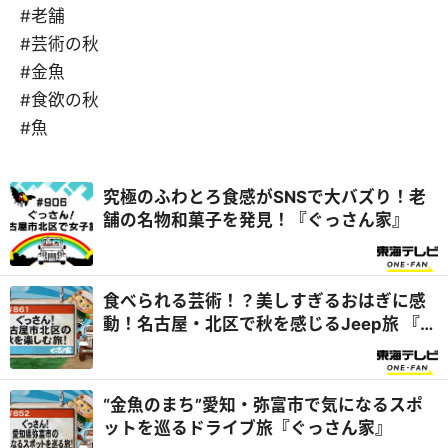
#老舗
#芸術の秋
#金魚
#食欲の秋
#魚
究極のふわとろ食感がSNSで大バズり！老
舗の名物和菓子を発見！『ぐっさん家』
食べられる芸術！？美しすぎるおはぎに感
動！名古屋・北区で秋を感じるJeep旅 『ぐ
っさん家』
“金魚のまち”愛知・弥富市で気になるスポ
ットを巡るドライブ旅『ぐっさん家』