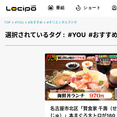
番組
ショート
TOP
#YOU
#おすすめ
#オリエンタルラジオ
選択されているタグ :
#YOU
#おすす
名古屋市北区「贅食家 千壽（
じゅ）」本まぐろ大トロが160