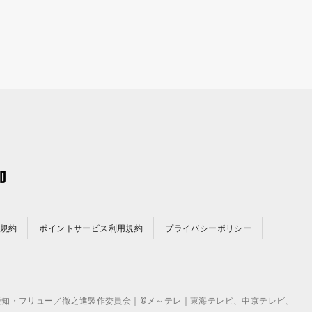
規約
ポイントサービス利用規約
プライバシーポリシー
©テレビ愛知・フリュー／徹之進製作委員会｜©メ～テレ｜東海テレビ、中京テレビ、