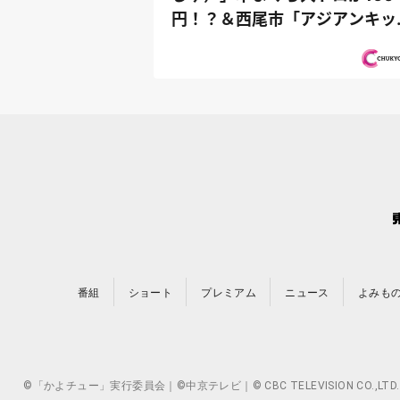
円！？＆西尾市「アジアンキッ
ン媽媽や...
番組
ショート
プレミアム
ニュース
よみも
©「かよチュー」実行委員会｜©中京テレビ｜© CBC TELEVISION 