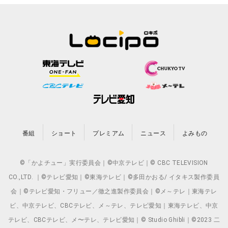
番組
ショート
プレミアム
ニュース
よみもの
©「かよチュー」実行委員会｜©中京テレビ｜© CBC TELEVISION
CO.,LTD. ｜©テレビ愛知｜©東海テレビ｜©多田かおる/ イタキス製作委員
会｜©テレビ愛知・フリュー／徹之進製作委員会｜©メ～テレ｜東海テレ
ビ、中京テレビ、CBCテレビ、メ～テレ、テレビ愛知｜東海テレビ、中京
テレビ、CBCテレビ、メ〜テレ、テレビ愛知｜© Studio Ghibli｜©2023 二