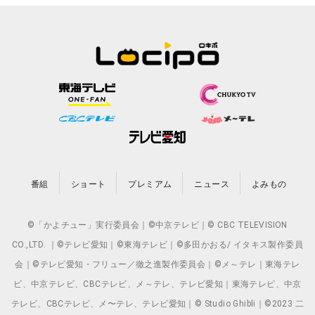
番組
ショート
プレミアム
ニュース
よみもの
©「かよチュー」実行委員会｜©中京テレビ｜© CBC TELEVISION
CO.,LTD. ｜©テレビ愛知｜©東海テレビ｜©多田かおる/ イタキス製作委員
会｜©テレビ愛知・フリュー／徹之進製作委員会｜©メ～テレ｜東海テレ
ビ、中京テレビ、CBCテレビ、メ～テレ、テレビ愛知｜東海テレビ、中京
テレビ、CBCテレビ、メ〜テレ、テレビ愛知｜© Studio Ghibli｜©2023 二