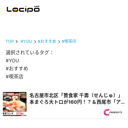
TOP
#YOU
#おすすめ
#喫茶店
選択されているタグ：
#YOU
#おすすめ
#喫茶店
名古屋市北区「贅食家 千壽（せんじゅ）」
本まぐろ大トロが160円！？＆西尾市「ア
ジアンキッチン媽媽や」25種類のビュッフ
ェ付き！ハラミステーキランチ『PS純金
（ゴールド）』