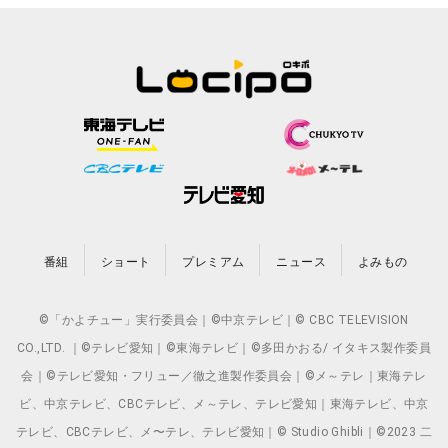
番組
ショート
プレミアム
ニュース
よみもの
©「かよチュー」実行委員会｜©中京テレビ｜© CBC TELEVISION
CO.,LTD. ｜©テレビ愛知｜©東海テレビ｜©多田かおる/ イタキス製作委員
会｜©テレビ愛知・フリュー／徹之進製作委員会｜©メ～テレ｜東海テレ
ビ、中京テレビ、CBCテレビ、メ～テレ、テレビ愛知｜東海テレビ、中京
テレビ、CBCテレビ、メ〜テレ、テレビ愛知｜© Studio Ghibli｜©2023 二