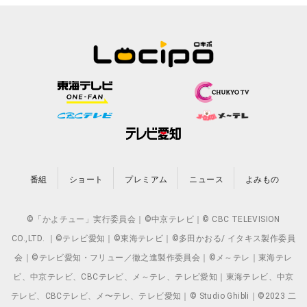
番組
ショート
プレミアム
ニュース
よみもの
©「かよチュー」実行委員会｜©中京テレビ｜© CBC TELEVISION
CO.,LTD. ｜©テレビ愛知｜©東海テレビ｜©多田かおる/ イタキス製作委員
会｜©テレビ愛知・フリュー／徹之進製作委員会｜©メ～テレ｜東海テレ
ビ、中京テレビ、CBCテレビ、メ～テレ、テレビ愛知｜東海テレビ、中京
テレビ、CBCテレビ、メ〜テレ、テレビ愛知｜© Studio Ghibli｜©2023 二