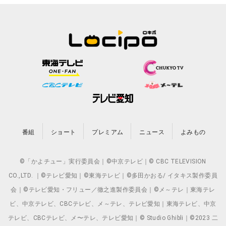
番組
ショート
プレミアム
ニュース
よみもの
©「かよチュー」実行委員会｜©中京テレビ｜© CBC TELEVISION
CO.,LTD. ｜©テレビ愛知｜©東海テレビ｜©多田かおる/ イタキス製作委員
会｜©テレビ愛知・フリュー／徹之進製作委員会｜©メ～テレ｜東海テレ
ビ、中京テレビ、CBCテレビ、メ～テレ、テレビ愛知｜東海テレビ、中京
テレビ、CBCテレビ、メ〜テレ、テレビ愛知｜© Studio Ghibli｜©2023 二