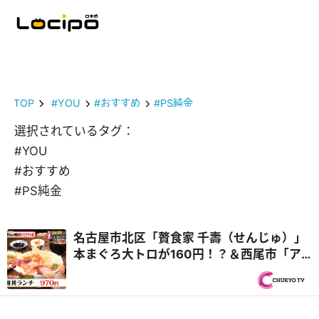
TOP
#YOU
#おすすめ
#PS純金
選択されているタグ：
#YOU
#おすすめ
#PS純金
名古屋市北区「贅食家 千壽（せんじゅ）」
本まぐろ大トロが160円！？＆西尾市「ア
ジアンキッチン媽媽や」25種類のビュッフ
ェ付き！ハラミステーキランチ『PS純金
（ゴールド）』