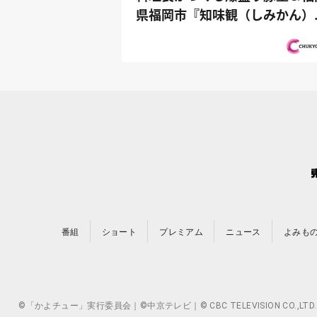
県福岡市『知味観（しみかん）
仲良しヤ...
番組
ショート
プレミアム
ニュース
よみも
©「かよチュー」実行委員会｜©中京テレビ｜© CBC TELEVISION 