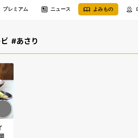
プレミアム
ニュース
よみもの
レビ
#あさり
イ
岡