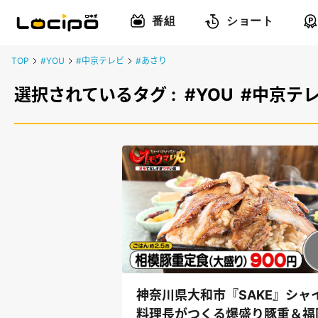
番組
ショート
TOP
#YOU
#中京テレビ
#あさり
選択されているタグ :
#YOU
#中京テ
神奈川県大和市『SAKE』シャ
料理長がつくる爆盛り豚重＆福