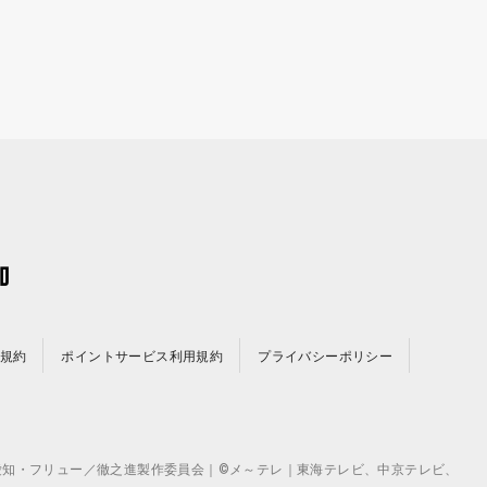
規約
ポイントサービス利用規約
プライバシーポリシー
©テレビ愛知・フリュー／徹之進製作委員会｜©メ～テレ｜東海テレビ、中京テレビ、