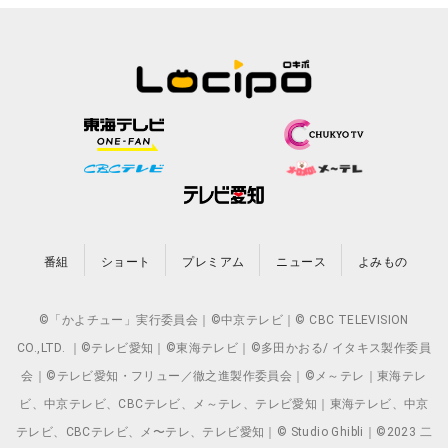
番組
ショート
プレミアム
ニュース
よみもの
©「かよチュー」実行委員会｜©中京テレビ｜© CBC TELEVISION
CO.,LTD. ｜©テレビ愛知｜©東海テレビ｜©多田かおる/ イタキス製作委員
会｜©テレビ愛知・フリュー／徹之進製作委員会｜©メ～テレ｜東海テレ
ビ、中京テレビ、CBCテレビ、メ～テレ、テレビ愛知｜東海テレビ、中京
テレビ、CBCテレビ、メ〜テレ、テレビ愛知｜© Studio Ghibli｜©2023 二