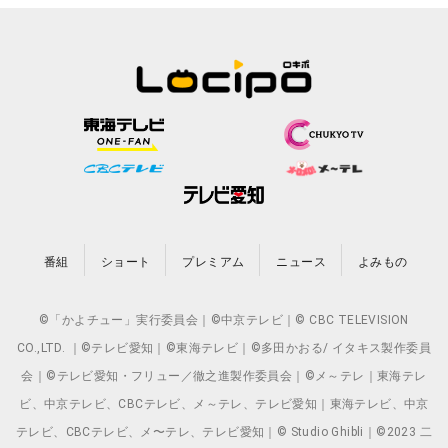
番組
ショート
プレミアム
ニュース
よみもの
©「かよチュー」実行委員会｜©中京テレビ｜© CBC TELEVISION
CO.,LTD. ｜©テレビ愛知｜©東海テレビ｜©多田かおる/ イタキス製作委員
会｜©テレビ愛知・フリュー／徹之進製作委員会｜©メ～テレ｜東海テレ
ビ、中京テレビ、CBCテレビ、メ～テレ、テレビ愛知｜東海テレビ、中京
テレビ、CBCテレビ、メ〜テレ、テレビ愛知｜© Studio Ghibli｜©2023 二