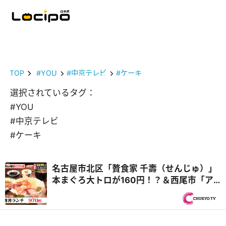
TOP
#YOU
#中京テレビ
#ケーキ
選択されているタグ：
#YOU
#中京テレビ
#ケーキ
名古屋市北区「贅食家 千壽（せんじゅ）」
本まぐろ大トロが160円！？＆西尾市「ア
ジアンキッチン媽媽や」25種類のビュッフ
ェ付き！ハラミステーキランチ『PS純金
（ゴールド）』