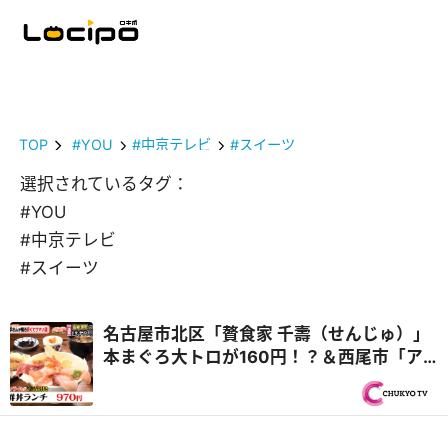
TOP
#YOU
#中京テレビ
#スイーツ
選択されているタグ：
#YOU
#中京テレビ
#スイーツ
名古屋市北区「贅食家 千壽（せんじゅ）」
本まぐろ大トロが160円！？＆西尾市「ア
ジアンキッチン媽媽や」25種類のビュッフ
ェ付き！ハラミステーキランチ『PS純金
（ゴールド）』