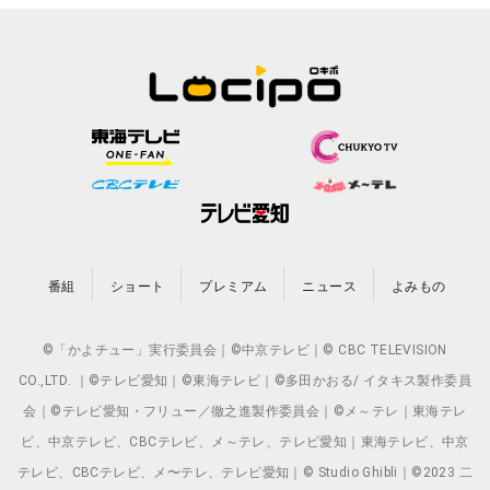
番組
ショート
プレミアム
ニュース
よみもの
©「かよチュー」実行委員会｜©中京テレビ｜© CBC TELEVISION
CO.,LTD. ｜©テレビ愛知｜©東海テレビ｜©多田かおる/ イタキス製作委員
会｜©テレビ愛知・フリュー／徹之進製作委員会｜©メ～テレ｜東海テレ
ビ、中京テレビ、CBCテレビ、メ～テレ、テレビ愛知｜東海テレビ、中京
テレビ、CBCテレビ、メ〜テレ、テレビ愛知｜© Studio Ghibli｜©2023 二