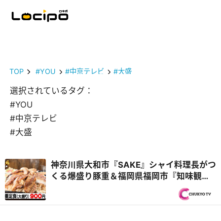
TOP
#YOU
#中京テレビ
#大盛
選択されているタグ：
#YOU
#中京テレビ
#大盛
神奈川県大和市『SAKE』シャイ料理長がつ
くる爆盛り豚重＆福岡県福岡市『知味観
（しみかん）』仲良しヤング兄弟！『オモ
ウマい店』