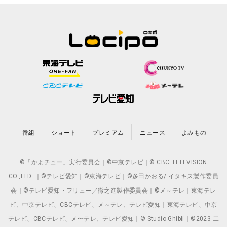
番組
ショート
プレミアム
ニュース
よみもの
©「かよチュー」実行委員会｜©中京テレビ｜© CBC TELEVISION
CO.,LTD. ｜©テレビ愛知｜©東海テレビ｜©多田かおる/ イタキス製作委員
会｜©テレビ愛知・フリュー／徹之進製作委員会｜©メ～テレ｜東海テレ
ビ、中京テレビ、CBCテレビ、メ～テレ、テレビ愛知｜東海テレビ、中京
テレビ、CBCテレビ、メ〜テレ、テレビ愛知｜© Studio Ghibli｜©2023 二